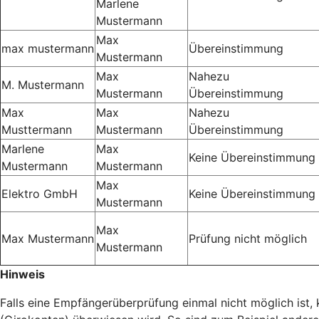
Marlene
Mustermann
Max
max mustermann
Übereinstimmung
Mustermann
Max
Nahezu
M. Mustermann
Mustermann
Übereinstimmung
Max
Max
Nahezu
Musttermann
Mustermann
Übereinstimmung
Marlene
Max
Keine Übereinstimmung
Mustermann
Mustermann
Max
Elektro GmbH
Keine Übereinstimmung
Mustermann
Max
Max Mustermann
Prüfung nicht möglich
Mustermann
Hinweis
Falls eine Empfängerüberprüfung einmal nicht möglich ist