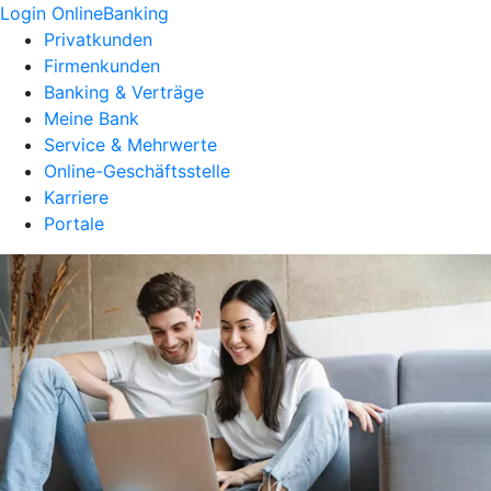
Login OnlineBanking
Privatkunden
Firmenkunden
Banking & Verträge
Meine Bank
Service & Mehrwerte
Online-Geschäftsstelle
Karriere
Portale