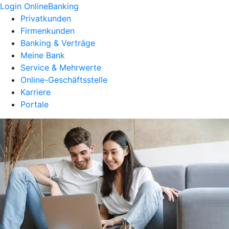
Login OnlineBanking
Privatkunden
Firmenkunden
Banking & Verträge
Meine Bank
Service & Mehrwerte
Online-Geschäftsstelle
Karriere
Portale