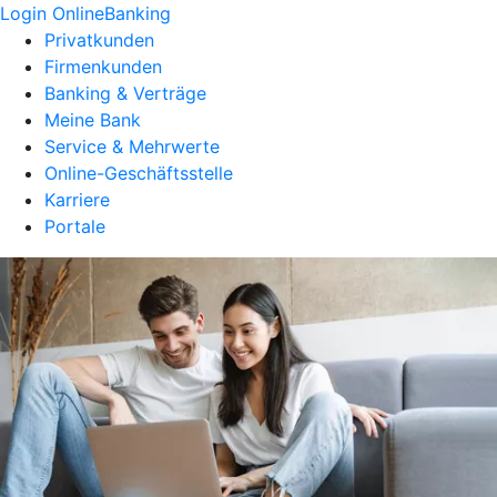
Login OnlineBanking
Privatkunden
Firmenkunden
Banking & Verträge
Meine Bank
Service & Mehrwerte
Online-Geschäftsstelle
Karriere
Portale