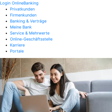
Login OnlineBanking
Privatkunden
Firmenkunden
Banking & Verträge
Meine Bank
Service & Mehrwerte
Online-Geschäftsstelle
Karriere
Portale