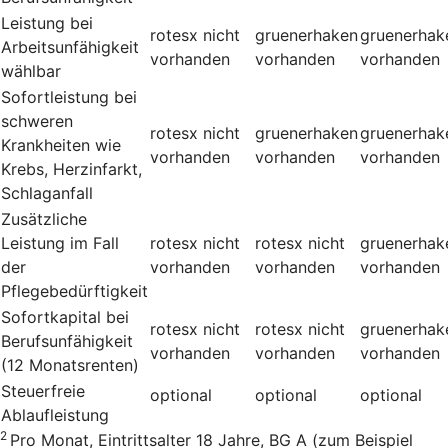
Leistung bei
rotesx
nicht
gruenerhaken
gruenerhak
Arbeitsunfähigkeit
vorhanden
vorhanden
vorhanden
wählbar
Sofortleistung bei
schweren
rotesx
nicht
gruenerhaken
gruenerhak
Krankheiten wie
vorhanden
vorhanden
vorhanden
Krebs, Herzinfarkt,
Schlaganfall
Zusätzliche
Leistung im Fall
rotesx
nicht
rotesx
nicht
gruenerhak
der
vorhanden
vorhanden
vorhanden
Pflegebedürftigkeit
Sofortkapital bei
rotesx
nicht
rotesx
nicht
gruenerhak
Berufsunfähigkeit
vorhanden
vorhanden
vorhanden
(12 Monatsrenten)
Steuerfreie
optional
optional
optional
Ablaufleistung
2
Pro Monat, Eintrittsalter 18 Jahre, BG A (zum Beispiel