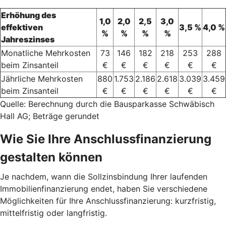
Erhöhung des
1,0
2,0
2,5
3,0
effektiven
3,5 %
4,0 %
%
%
%
%
Jahreszinses
Monatliche Mehrkosten
73
146
182
218
253
288
beim Zinsanteil
€
€
€
€
€
€
Jährliche Mehrkosten
880
1.753
2.186
2.618
3.039
3.459
beim Zinsanteil
€
€
€
€
€
€
Quelle: Berechnung durch die Bausparkasse Schwäbisch
Hall AG; Beträge gerundet
Wie Sie Ihre Anschlussfinanzierung
gestalten können
Je nachdem, wann die Sollzinsbindung Ihrer laufenden
Immobilienfinanzierung endet, haben Sie verschiedene
Möglichkeiten für Ihre Anschlussfinanzierung: kurzfristig,
mittelfristig oder langfristig.