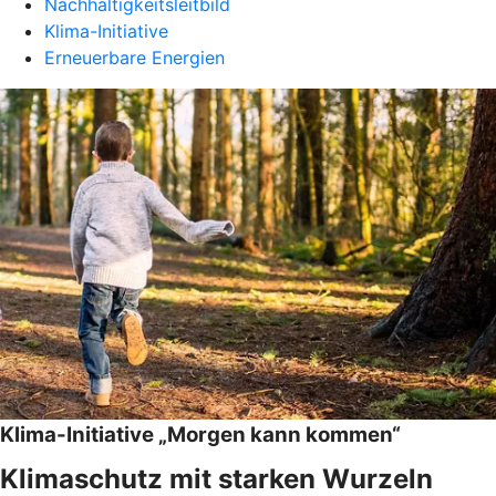
Nachhaltigkeitsleitbild
Klima-Initiative
Erneuerbare Energien
Klima-Initiative „Morgen kann kommen“
Klimaschutz mit starken Wurzeln