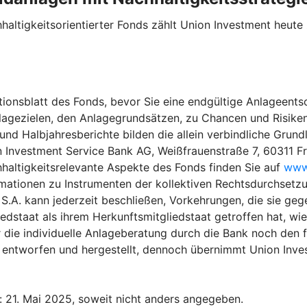
haltigkeitsorientierter Fonds zählt Union Investment heu
ionsblatt des Fonds, bevor Sie eine endgültige Anlageentsc
lagezielen, den Anlagegrundsätzen, zu Chancen und Risiken
 Halbjahresberichte bilden die allein verbindliche Grundla
n Investment Service Bank AG, Weißfrauenstraße 7, 60311 F
hhaltigkeitsrelevante Aspekte des Fonds finden Sie auf
www.
rmationen zu Instrumenten der kollektiven Rechtsdurchsetzu
.A. kann jederzeit beschließen, Vorkehrungen, die sie gege
edstaat als ihrem Herkunftsmitgliedstaat getroffen hat, wi
 die individuelle Anlageberatung durch die Bank noch den f
entworfen und hergestellt, dennoch übernimmt Union Invest
: 21. Mai 2025, soweit nicht anders angegeben.