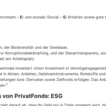
vironment –
E
) und soziale (Social –
S
) Kriterien sowie gut
, der Biodiversität und der Gewässer,
r Korruptionsbekämpfung, und der Steuertransparenz, so
eit am Arbeitsplatz.
Merkmale investiert Union Investment in Vermögensgegenstä
in Aktien, Anleihen, Geldmarktinstrumente, Rohstoffe un
riefungen bzw. Derivaten sowie Zielfonds erfolgen. Das A
2
sen.
s von PrivatFonds: ESG
elt darauf ab, dass Ihr Geld nur in Titeln angelegt wird, 